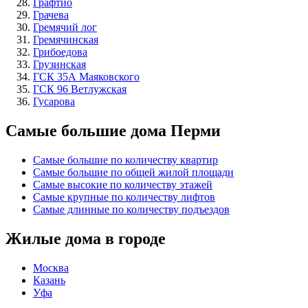
Графтио
Грачева
Гремячий лог
Гремячинская
Грибоедова
Грузинская
ГСК 35А Маяковского
ГСК 96 Ветлужская
Гусарова
Самые большие дома Перми
Самые большие по количеству квартир
Самые большие по общей жилой площади
Самые высокие по количеству этажей
Самые крупные по количеству лифтов
Самые длинные по количеству подъездов
Жилые дома в городе
Москва
Казань
Уфа