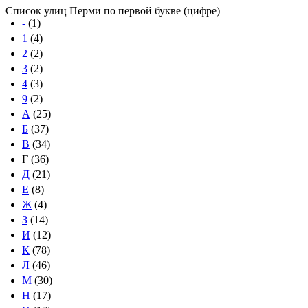
Список улиц Перми по первой букве (цифре)
-
(1)
1
(4)
2
(2)
3
(2)
4
(3)
9
(2)
А
(25)
Б
(37)
В
(34)
Г
(36)
Д
(21)
Е
(8)
Ж
(4)
З
(14)
И
(12)
К
(78)
Л
(46)
М
(30)
Н
(17)