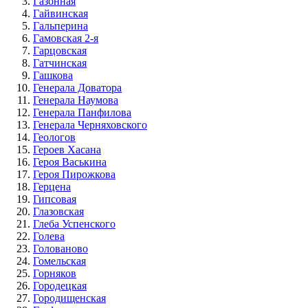
Газонная
Гайвинская
Гальперина
Гамовская 2-я
Гарцовская
Гатчинская
Гашкова
Генерала Доватора
Генерала Наумова
Генерала Панфилова
Генерала Черняховского
Геологов
Героев Хасана
Героя Васькина
Героя Пирожкова
Герцена
Гипсовая
Глазовская
Глеба Успенского
Голева
Голованово
Гомельская
Горняков
Городецкая
Городищенская