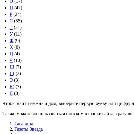
О
(17)
П
(47)
Р
(24)
С
(55)
Т
(21)
У
(11)
Ф
(9)
Х
(8)
Ц
(4)
Ч
(10)
Ш
(7)
Щ
(2)
Э
(3)
Ю
(3)
Я
(8)
Чтобы найти нужный дом, выберите первую букву или цифру н
Также можно воспользоваться поиском в шапке сайта, сразу вв
Гагарина
Газеты Звезда