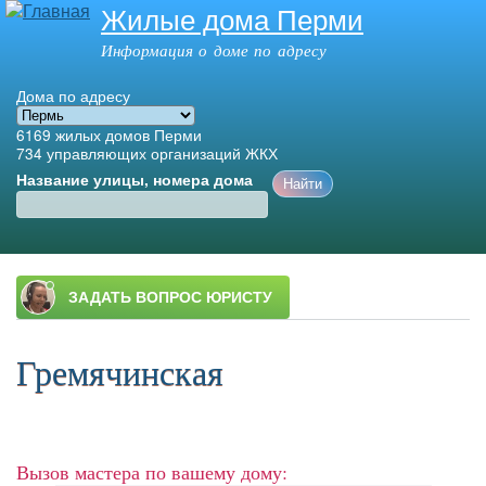
Жилые дома Перми
Перейти к
основному
Информация о доме по адресу
содержанию
Дома по адресу
6169
жилых домов Перми
734
управляющих организаций ЖКХ
Название улицы, номера дома
Главное меню
Гремячинская
Вызов мастера по вашему дому: