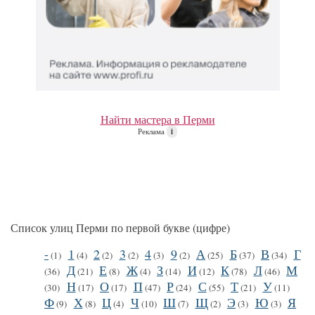
Найти мастера в Перми
Реклама
i
Список улиц Перми по первой букве (цифре)
-
1
2
3
4
9
А
Б
В
Г
(1)
(4)
(2)
(2)
(3)
(2)
(25)
(37)
(34)
Д
Е
Ж
З
И
К
Л
М
(36)
(21)
(8)
(4)
(14)
(12)
(78)
(46)
Н
О
П
Р
С
Т
У
(30)
(17)
(17)
(47)
(24)
(55)
(21)
(11)
Ф
Х
Ц
Ч
Ш
Щ
Э
Ю
Я
(9)
(8)
(4)
(10)
(7)
(2)
(3)
(3)