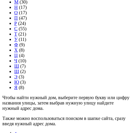
М
(30)
Н
(17)
О
(17)
П
(47)
Р
(24)
С
(55)
Т
(21)
У
(11)
Ф
(9)
Х
(8)
Ц
(4)
Ч
(10)
Ш
(7)
Щ
(2)
Э
(3)
Ю
(3)
Я
(8)
Чтобы найти нужный дом, выберите первую букву или цифру
названия улицы, затем выбрав нужную улицу найдите
нужный адрес дома.
Также можно воспользоваться поиском в шапке сайта, сразу
введя нужный адрес дома.