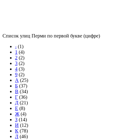
Список улиц Перми по первой букве (цифре)
-
(1)
1
(4)
2
(2)
3
(2)
4
(3)
9
(2)
А
(25)
Б
(37)
В
(34)
Г
(36)
Д
(21)
Е
(8)
Ж
(4)
З
(14)
И
(12)
К
(78)
Л
(46)