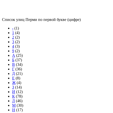
Список улиц Перми по первой букве (цифре)
-
(1)
1
(4)
2
(2)
3
(2)
4
(3)
9
(2)
А
(25)
Б
(37)
В
(34)
Г
(36)
Д
(21)
Е
(8)
Ж
(4)
З
(14)
И
(12)
К
(78)
Л
(46)
М
(30)
Н
(17)