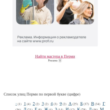
Найти мастера в Перми
Реклама
i
Список улиц Перми по первой букве (цифре)
-
1
2
3
4
9
А
Б
В
Г
(1)
(4)
(2)
(2)
(3)
(2)
(25)
(37)
(34)
Д
Е
Ж
З
И
К
Л
М
(36)
(21)
(8)
(4)
(14)
(12)
(78)
(46)