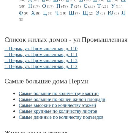
Н
О
П
Р
С
Т
У
(30)
(17)
(17)
(47)
(24)
(55)
(21)
(11)
Ф
Х
Ц
Ч
Ш
Щ
Э
Ю
Я
(9)
(8)
(4)
(10)
(7)
(2)
(3)
(3)
(8)
Список жилых домов - ул Промышленная
г. Пермь, ул. Промышленная, д. 110
г. Пермь, ул. Промышленная, д. 111
г. Пермь, ул. Промышленная, д. 112
г. Пермь, ул. Промышленная, д. 113
Самые большие дома Перми
Самые большие по количеству квартир
Самые большие по общей жилой площади
Самые высокие по количеству этажей
Самые крупные по количеству лифтов
Самые длинные по количеству подъездов
Жилые дома в городе