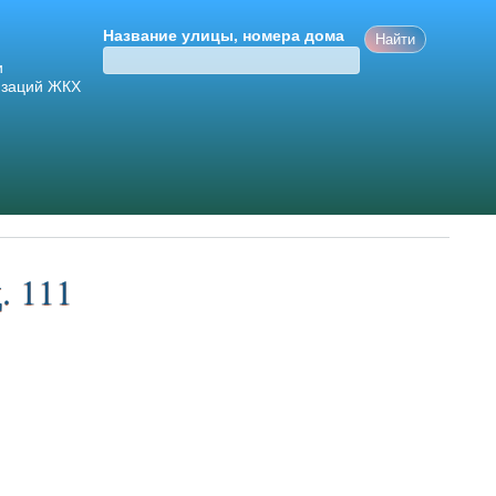
Название улицы, номера дома
и
изаций ЖКХ
. 111