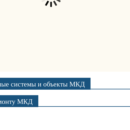
ные системы и объекты МКД
емонту МКД