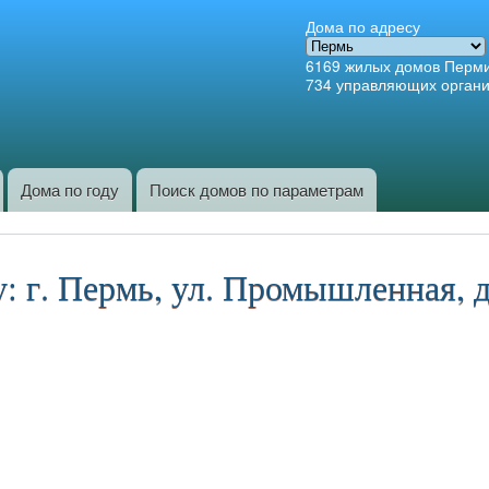
Перейти к
Дома по адресу
основному
6169
жилых домов Перм
содержанию
734
управляющих орган
Дома по году
Поиск домов по параметрам
: г. Пермь, ул. Промышленная, д