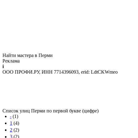
Найти мастера в Перми
Реклама
i
ООО ПРОФИ.РУ, ИНН 7714396093, erid: LdtCKWmeo
Список улиц Перми по первой букве (цифре)
-
(1)
1
(4)
2
(2)
3
(2)