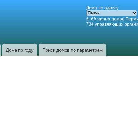
Перейти к
Дома по адресу
основному
6169
жилых домов Перм
содержанию
734
управляющих орган
Дома по году
Поиск домов по параметрам