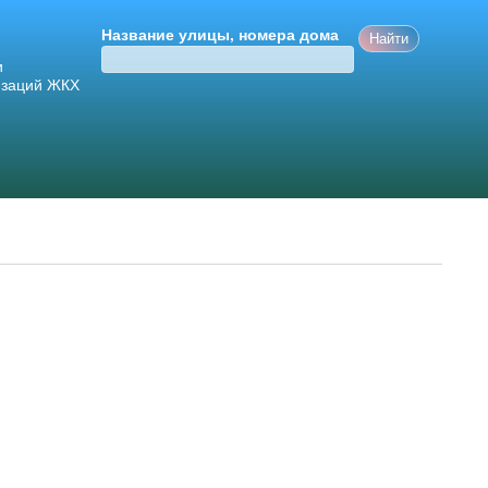
Название улицы, номера дома
и
изаций ЖКХ