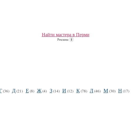
Найти мастера в Перми
Реклама
i
Г
Д
Е
Ж
З
И
К
Л
М
Н
(36)
(21)
(8)
(4)
(14)
(12)
(78)
(46)
(30)
(17)