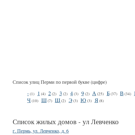
Список улиц Перми по первой букве (цифре)
-
1
2
3
4
9
А
Б
В
(1)
(4)
(2)
(2)
(3)
(2)
(25)
(37)
(34)
Ч
Ш
Щ
Э
Ю
Я
(10)
(7)
(2)
(3)
(3)
(8)
Список жилых домов - ул Левченко
г. Пермь, ул. Левченко, д. 6