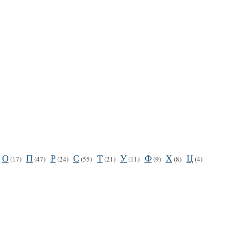
О
П
Р
С
Т
У
Ф
Х
Ц
(17)
(47)
(24)
(55)
(21)
(11)
(9)
(8)
(4)