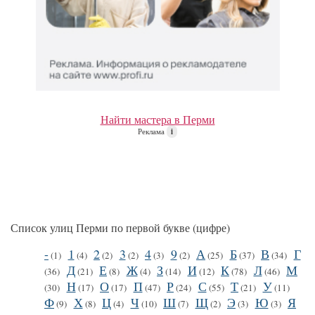
Найти мастера в Перми
Реклама
i
Список улиц Перми по первой букве (цифре)
-
1
2
3
4
9
А
Б
В
Г
(1)
(4)
(2)
(2)
(3)
(2)
(25)
(37)
(34)
Д
Е
Ж
З
И
К
Л
М
(36)
(21)
(8)
(4)
(14)
(12)
(78)
(46)
Н
О
П
Р
С
Т
У
(30)
(17)
(17)
(47)
(24)
(55)
(21)
(11)
Ф
Х
Ц
Ч
Ш
Щ
Э
Ю
Я
(9)
(8)
(4)
(10)
(7)
(2)
(3)
(3)