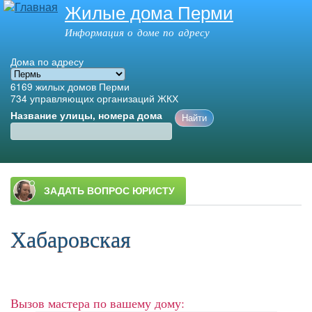
Жилые дома Перми
Перейти к
основному
Информация о доме по адресу
содержанию
Дома по адресу
6169
жилых домов Перми
734
управляющих организаций ЖКХ
Название улицы, номера дома
Главное меню
Хабаровская
Вызов мастера по вашему дому: