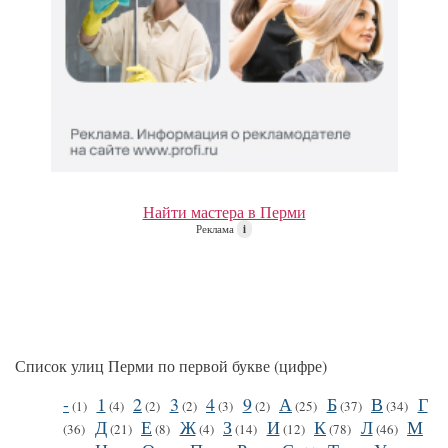
Найти мастера в Перми
Реклама
i
Список улиц Перми по первой букве (цифре)
-
1
2
3
4
9
А
Б
В
Г
(1)
(4)
(2)
(2)
(3)
(2)
(25)
(37)
(34)
Д
Е
Ж
З
И
К
Л
М
(36)
(21)
(8)
(4)
(14)
(12)
(78)
(46)