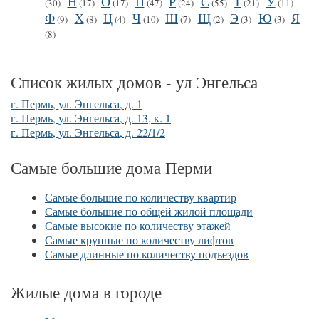
Н
О
П
Р
С
Т
У
(30)
(17)
(17)
(47)
(24)
(55)
(21)
(11)
Ф
Х
Ц
Ч
Ш
Щ
Э
Ю
Я
(9)
(8)
(4)
(10)
(7)
(2)
(3)
(3)
(8)
Список жилых домов - ул Энгельса
г. Пермь, ул. Энгельса, д. 1
г. Пермь, ул. Энгельса, д. 13, к. 1
г. Пермь, ул. Энгельса, д. 22/1/2
Самые большие дома Перми
Самые большие по количеству квартир
Самые большие по общей жилой площади
Самые высокие по количеству этажей
Самые крупные по количеству лифтов
Самые длинные по количеству подъездов
Жилые дома в городе