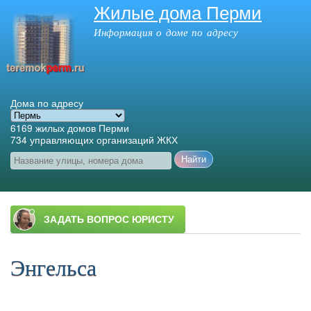
Жилые дома Перми
Перейти к
основному
Информация о доме по адресу
содержанию
Дома по адресу
6169
жилых домов Перми
734
управляющих организаций ЖКХ
Название улицы, номера дома
Главное меню
Энгельса