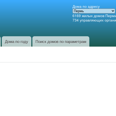
Перейти к
Дома по адресу
основному
6169
жилых домов Перм
содержанию
734
управляющих орган
Дома по году
Поиск домов по параметрам