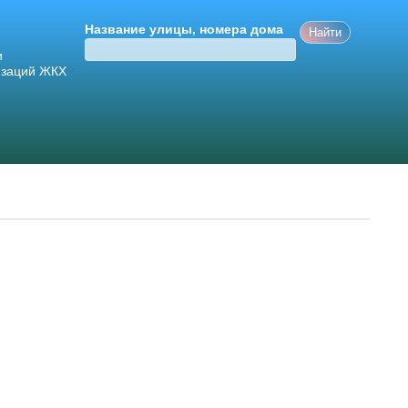
Название улицы, номера дома
и
изаций ЖКХ