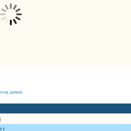
сок домов:
6
 11