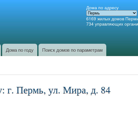
Перейти к
Дома по адресу
основному
6169
жилых домов Перм
содержанию
734
управляющих орган
Дома по году
Поиск домов по параметрам
 г. Пермь, ул. Мира, д. 84