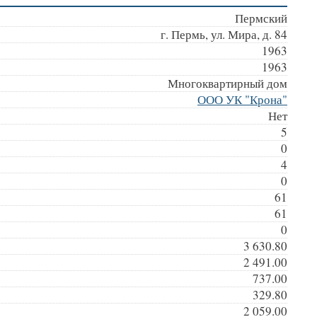
Пермский
г. Пермь, ул. Мира, д. 84
1963
1963
Многоквартирный дом
ООО УК "Крона"
Нет
5
0
4
0
61
61
0
3 630.80
2 491.00
737.00
329.80
2 059.00