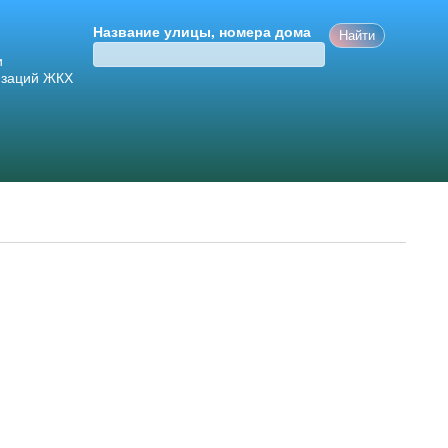
Название улицы, номера дома
и
изаций ЖКХ