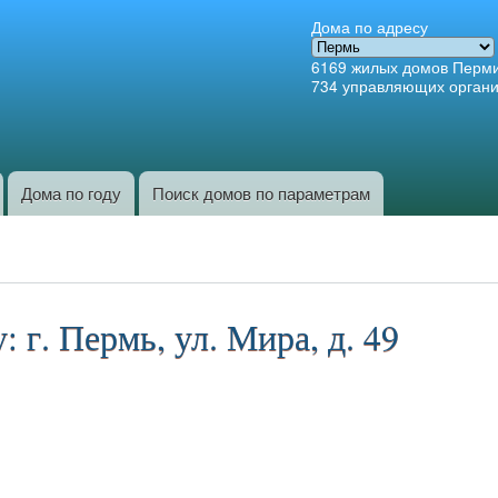
Перейти к
Дома по адресу
основному
6169
жилых домов Перм
содержанию
734
управляющих орган
Дома по году
Поиск домов по параметрам
 г. Пермь, ул. Мира, д. 49