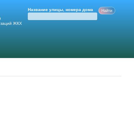
Название улицы, номера дома
и
изаций ЖКХ