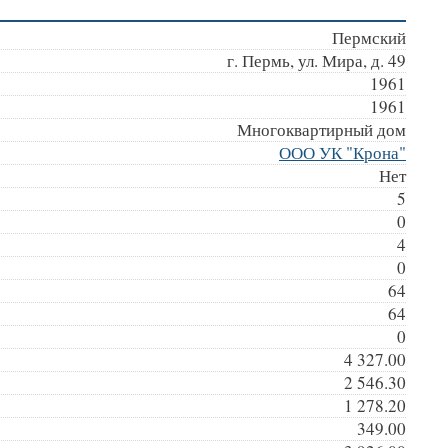
Пермский
г. Пермь, ул. Мира, д. 49
1961
1961
Многоквартирный дом
ООО УК "Крона"
Нет
5
0
4
0
64
64
0
4 327.00
2 546.30
1 278.20
349.00