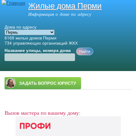
Жилые дома Перми
Перейти к
основному
Информация о доме по адресу
содержанию
Дома по адресу
6169
жилых домов Перми
734
управляющих организаций ЖКХ
Название улицы, номера дома
Главное меню
Вызов мастера по вашему дому: