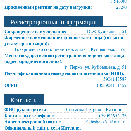
3 516.80
Присвоенный рейтинг на дату выгрузки:
23,50
Регистрационная информация
Сокращенное наименование:
ТСЖ Куйбышева 51
Фирменное наименование юридического лица (согласно
уставу организации):
Товарищество собственников жилья "Куйбышева, 51/2"
Место государственной регистрации юридического лица
(адрес юридического лица):
г. Пермь, ул. Куйбышева, д. 51
Идентификационный номер налогоплательщика (ИНН):
5904143587
ОГРН:
1065904111459
Контакты
ФИО руководителя:
Людмила Петровна Казанцева
Контактные телефоны:
+79082652436
Адрес электронной почты:
Kybisheva51@mail.ru
Официальный сайт в сети Интернет: