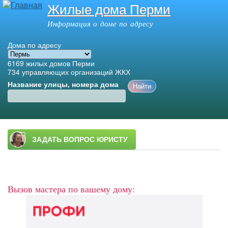
Жилые дома Перми
Перейти к
основному
Информация о доме по адресу
содержанию
Дома по адресу
6169
жилых домов Перми
734
управляющих организаций ЖКХ
Название улицы, номера дома
Главное меню
Вызов мастера по вашему дому: