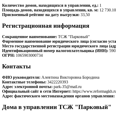
Количество домов, находящихся в управлении, ед.:
1
Площадь домов, находящихся в управлении, кв. м:
12 730.10
Присвоенный рейтинг на дату выгрузки:
33,50
Регистрационная информация
Сокращенное наименование:
ТСЖ "Парковый"
Фирменное наименование юридического лица (согласно уста
Место государственной регистрации юридического лица (ад
Идентификационный номер налогоплательщика (ИНН):
590
ОГРН:
1065903000734
Контакты
ФИО руководителя:
Алевтина Викторовна Бородина
Контактные телефоны:
3422220393
Адрес электронной почты:
park-35@mail.ru
Официальный сайт в сети Интернет:
https://www.reformagkh.ru
Адрес фактического местонахождения органов управления:
Дома в управлении ТСЖ "Парковый"