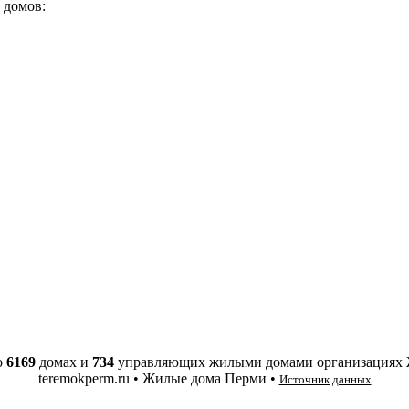
 домов:
о
6169
домах и
734
управляющих жилыми домами организациях
teremokperm.ru • Жилые дома Перми •
Источник данных