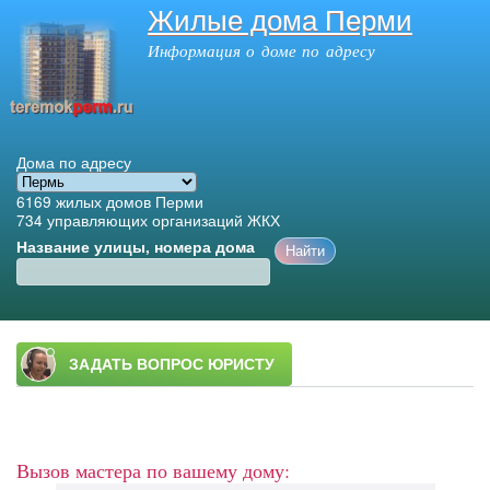
Жилые дома Перми
Перейти к
основному
Информация о доме по адресу
содержанию
Дома по адресу
6169
жилых домов Перми
734
управляющих организаций ЖКХ
Название улицы, номера дома
Главное меню
Вызов мастера по вашему дому: