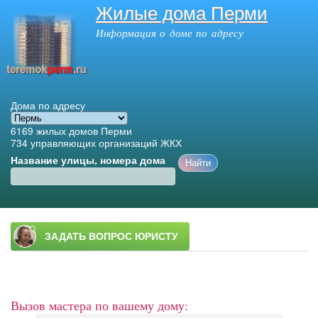
Жилые дома Перми
Перейти к
основному
Информация о доме по адресу
содержанию
Дома по адресу
6169
жилых домов Перми
734
управляющих организаций ЖКХ
Название улицы, номера дома
Главное меню
Вызов мастера по вашему дому: