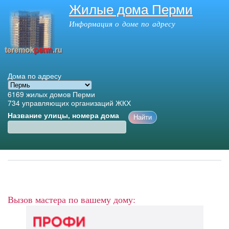
Жилые дома Перми
Перейти к
основному
Информация о доме по адресу
содержанию
Дома по адресу
6169
жилых домов Перми
734
управляющих организаций ЖКХ
Название улицы, номера дома
Главное меню
Вызов мастера по вашему дому: