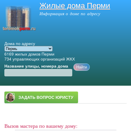
Жилые дома Перми
Перейти к
основному
Информация о доме по адресу
содержанию
Дома по адресу
6169
жилых домов Перми
734
управляющих организаций ЖКХ
Название улицы, номера дома
Главное меню
Вызов мастера по вашему дому: