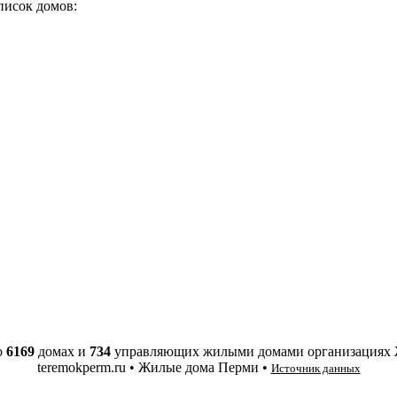
писок домов:
о
6169
домах и
734
управляющих жилыми домами организациях
teremokperm.ru • Жилые дома Перми •
Источник данных