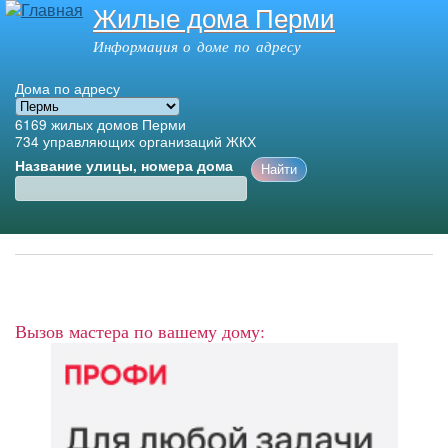
Жилые дома Перми
Перейти к
основному
Информация о доме по адресу
содержанию
Дома по адресу
6169
жилых домов Перми
734
управляющих организаций ЖКХ
Название улицы, номера дома
Главное меню
Вызов мастера по вашему дому: