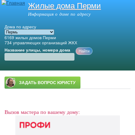
Жилые дома Перми
Перейти к
основному
Информация о доме по адресу
содержанию
Дома по адресу
6169
жилых домов Перми
734
управляющих организаций ЖКХ
Название улицы, номера дома
Главное меню
Вызов мастера по вашему дому: