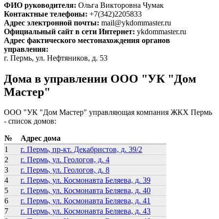
ФИО руководителя:
Ольга Викторовна Чумак
Контактные телефоны:
+7(342)2205833
Адрес электронной почты:
mail@ykdommaster.ru
Официальный сайт в сети Интернет:
ykdommaster.ru
Адрес фактического местонахождения органов
управления:
г. Пермь, ул. Нефтяников, д. 53
Дома в управлении ООО "УК "Дом
Мастер"
ООО "УК "Дом Мастер" управляющая компания ЖКХ Пермь
- список домов:
№
Адрес дома
1
г. Пермь, пр-кт. Декабристов, д. 39/2
2
г. Пермь, ул. Геологов, д. 4
3
г. Пермь, ул. Геологов, д. 8
4
г. Пермь, ул. Космонавта Беляева, д. 39
5
г. Пермь, ул. Космонавта Беляева, д. 40
6
г. Пермь, ул. Космонавта Беляева, д. 41
7
г. Пермь, ул. Космонавта Беляева, д. 43