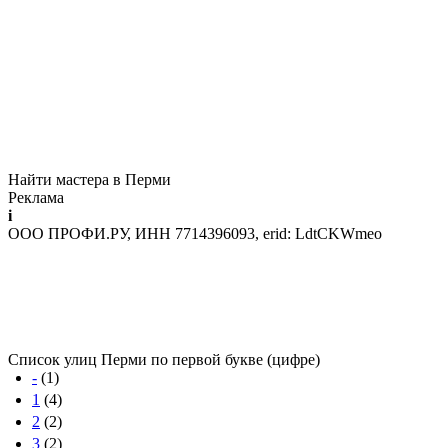
Найти мастера в Перми
Реклама
i
ООО ПРОФИ.РУ, ИНН 7714396093, erid: LdtCKWmeo
Список улиц Перми по первой букве (цифре)
-
(1)
1
(4)
2
(2)
3
(2)