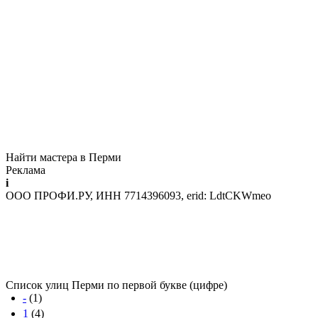
Найти мастера в Перми
Реклама
i
ООО ПРОФИ.РУ, ИНН 7714396093, erid: LdtCKWmeo
Список улиц Перми по первой букве (цифре)
-
(1)
1
(4)