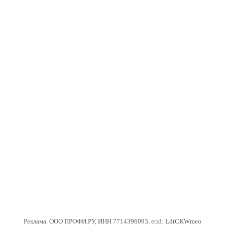
Реклама. ООО ПРОФИ.РУ, ИНН 7714396093, erid: LdtCKWmeo