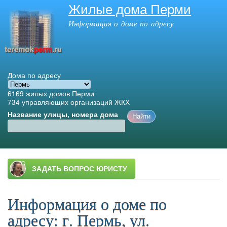
Жилые дома Перми
Перейти к
основному
Информация о доме по адресу
содержанию
Дома по адресу
6169
жилых домов Перми
734
управляющих организаций ЖКХ
Название улицы, номера дома
Главное меню
Информация о доме по
адресу: г. Пермь, ул.