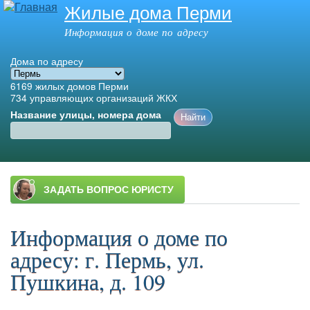
Жилые дома Перми
Перейти к
основному
Информация о доме по адресу
содержанию
Дома по адресу
6169
жилых домов Перми
734
управляющих организаций ЖКХ
Название улицы, номера дома
Главное меню
Информация о доме по
адресу: г. Пермь, ул.
Пушкина, д. 109