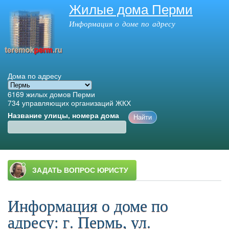
Жилые дома Перми
Перейти к
основному
Информация о доме по адресу
содержанию
Дома по адресу
6169
жилых домов Перми
734
управляющих организаций ЖКХ
Название улицы, номера дома
Главное меню
Информация о доме по
адресу: г. Пермь, ул.