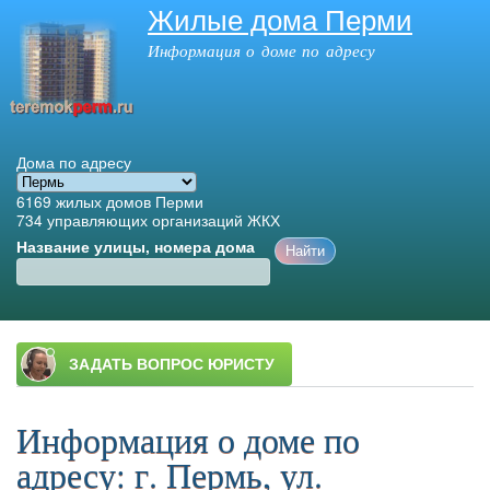
Жилые дома Перми
Перейти к
основному
Информация о доме по адресу
содержанию
Дома по адресу
6169
жилых домов Перми
734
управляющих организаций ЖКХ
Название улицы, номера дома
Главное меню
Информация о доме по
адресу: г. Пермь, ул.