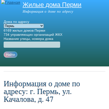
Жилые дома Перми
Перейти к
основному
Информация о доме по адресу
содержанию
Дома по адресу
6169
жилых домов Перми
734
управляющих организаций ЖКХ
Название улицы, номера дома
Главное меню
Информация о доме по
адресу: г. Пермь, ул.
Качалова, д. 47