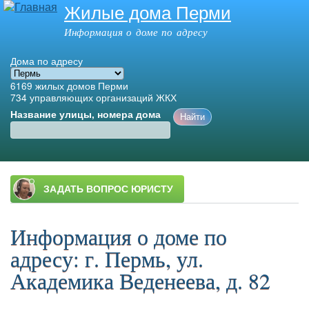
Жилые дома Перми
Перейти к
основному
Информация о доме по адресу
содержанию
Дома по адресу
6169
жилых домов Перми
734
управляющих организаций ЖКХ
Название улицы, номера дома
Главное меню
Информация о доме по
адресу: г. Пермь, ул.
Академика Веденеева, д. 82