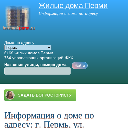
Жилые дома Перми
Перейти к
основному
Информация о доме по адресу
содержанию
Дома по адресу
6169
жилых домов Перми
734
управляющих организаций ЖКХ
Название улицы, номера дома
Главное меню
Информация о доме по
адресу: г. Пермь, ул.