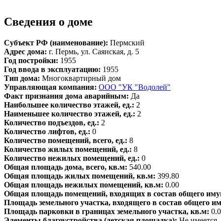
Сведения о доме
Субъект РФ (наименование):
Пермский
Адрес дома:
г. Пермь, ул. Саянская, д. 5
Год постройки:
1955
Год ввода в эксплуатацию:
1955
Тип дома:
Многоквартирный дом
Управляющая компания:
ООО "УК "Водолей"
Факт признания дома аварийным:
Да
Наибольшее количество этажей, ед.:
2
Наименьшее количество этажей, ед.:
2
Количество подъездов, ед.:
2
Количество лифтов, ед.:
0
Количество помещений, всего, ед.:
8
Количество жилых помещений, ед.:
8
Количество нежилых помещений, ед.:
0
Общая площадь дома, всего, кв.м:
540.00
Общая площадь жилых помещений, кв.м:
399.80
Общая площадь нежилых помещений, кв.м:
0.00
Общая площадь помещений, входящих в состав общего иму
Площадь земельного участка, входящего в состав общего и
Площадь парковки в границах земельного участка, кв.м:
0.
Элементы благоустройства (детская площадка):
Не имеется