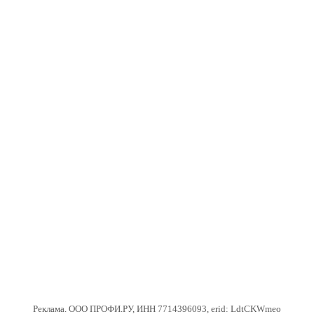
Реклама. ООО ПРОФИ.РУ, ИНН 7714396093, erid: LdtCKWmeo