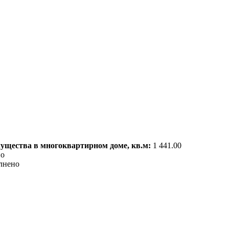
мущества в многоквартирном доме, кв.м:
1 441.00
но
лнено