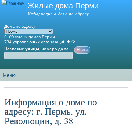
Жилые дома Перми
Перейти к
основному
Информация о доме по адресу
содержанию
Дома по адресу
6169
жилых домов Перми
734
управляющих организаций ЖКХ
Название улицы, номера дома
Меню
Главное меню
Информация о доме по
адресу: г. Пермь, ул.
Революции, д. 38