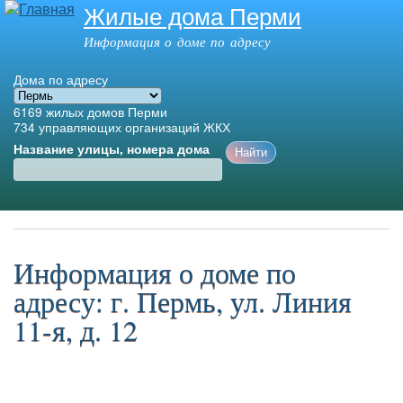
Жилые дома Перми
Перейти к
основному
Информация о доме по адресу
содержанию
Дома по адресу
6169
жилых домов Перми
734
управляющих организаций ЖКХ
Название улицы, номера дома
Главное меню
Информация о доме по
адресу: г. Пермь, ул. Линия
11-я, д. 12