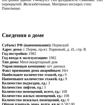
перекрытий: Железобетонные. Материал несущих стен:
Панельные.
Сведения о доме
Субъект РФ (наименование):
Пермский
Адрес дома:
г. Пермь, пр-кт. Парковый, д. 41, стр. В
Год постройки:
1982
Год ввода в эксплуатацию:
1982
Тип дома:
Многоквартирный дом
Управляющая компания:
нет данных
Факт признания дома аварийным:
Нет
Наибольшее количество этажей, ед.:
9
Наименьшее количество этажей, ед.:
9
Количество подъездов, ед.:
3
Количество лифтов, ед.:
3
Количество помещений, всего, ед.:
108
Количество жилых помещений, ед.:
108
Количество нежилых помещений, ед.:
0
Общая площадь дома, всего, кв.м:
6 582.00