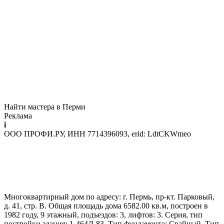
Найти мастера в Перми
Реклама
i
ООО ПРОФИ.РУ, ИНН 7714396093, erid: LdtCKWmeo
Многоквартирный дом по адресу: г. Пермь, пр-кт. Парковый,
д. 41, стр. В. Общая площадь дома 6582.00 кв.м, построен в
1982 году, 9 этажный, подъездов: 3, лифтов: 3. Серия, тип
постройки здания: 1-464Д-83. Тип фундамента: Свайный. Тип