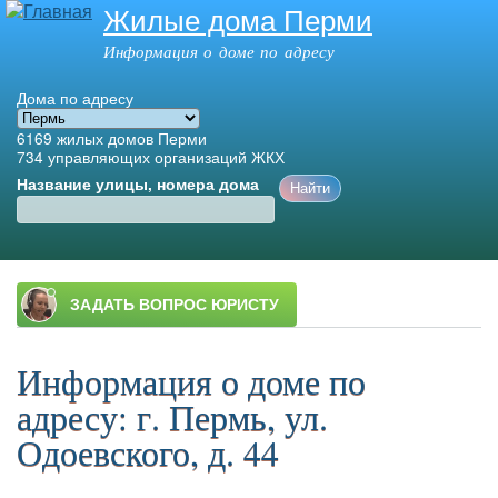
Жилые дома Перми
Перейти к
основному
Информация о доме по адресу
содержанию
Дома по адресу
6169
жилых домов Перми
734
управляющих организаций ЖКХ
Название улицы, номера дома
Главное меню
Информация о доме по
адресу: г. Пермь, ул.
Одоевского, д. 44