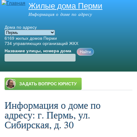
Жилые дома Перми
Перейти к
основному
Информация о доме по адресу
содержанию
Дома по адресу
6169
жилых домов Перми
734
управляющих организаций ЖКХ
Название улицы, номера дома
Главное меню
Информация о доме по
адресу: г. Пермь, ул.
Сибирская, д. 30